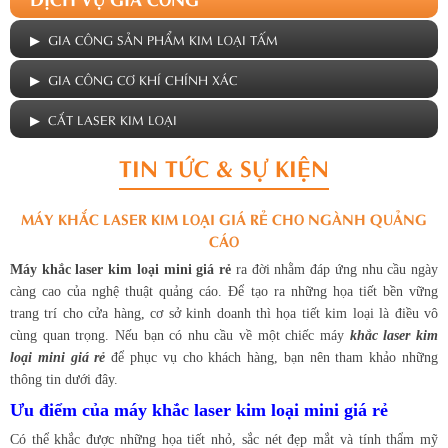
▶ GIA CÔNG SẢN PHẨM KIM LOẠI TẤM
▶ GIA CÔNG CƠ KHÍ CHÍNH XÁC
▶ CẮT LASER KIM LOẠI
TIN TỨC & SỰ KIỆN
MÁY KHẮC LASER KIM LOẠI GIÁ RẺ CHO NGÀNH QUẢNG
CÁO
Máy khắc laser kim loại mini giá rẻ
ra đời nhằm đáp ứng nhu cầu ngày
càng cao của nghệ thuật quảng cáo. Để tạo ra những họa tiết bền vững
trang trí cho cửa hàng, cơ sở kinh doanh thì họa tiết kim loại là điều vô
cùng quan trọng. Nếu bạn có nhu cầu về một chiếc máy
khắc laser kim
loại mini giá rẻ
để phục vụ cho khách hàng, bạn nên tham khảo những
thông tin dưới đây.
Ưu điểm của máy khắc laser kim loại mini giá rẻ
Có thể khắc được những họa tiết nhỏ, sắc nét đẹp mắt và tính thẩm mỹ