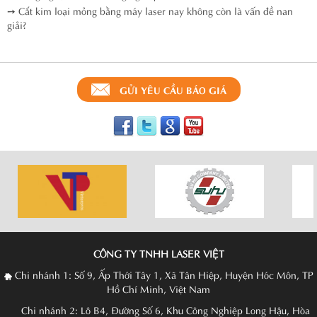
➙ Cắt kim loại mỏng bằng máy laser nay không còn là vấn đề nan
giải?
GỬI YÊU CẦU BÁO GIÁ
CÔNG TY TNHH LASER VIỆT
Chi nhánh 1: Số 9, Ấp Thới Tây 1, Xã Tân Hiệp, Huyện Hóc Môn, TP
Hồ Chí Minh, Việt Nam
Chi nhánh 2: Lô B4, Đường Số 6, Khu Công Nghiệp Long Hậu, Hòa